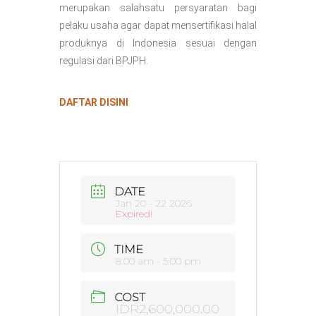
merupakan salahsatu persyaratan bagi
pelaku usaha agar dapat mensertifikasi halal
produknya di Indonesia sesuai dengan
regulasi dari BPJPH.
DAFTAR DISINI
DATE
Jan 20 - 22 2026
Expired!
TIME
8:00 am - 5:00 pm
COST
IDR2,600,000.00