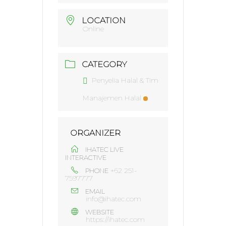
LOCATION
Online
CATEGORY
Penyelia Halal & Tim
Manajemen Halal
ORGANIZER
IHATEC LIVE
INTERACTIVE
+62 251-
PHONE
7597777
EMAIL
info@ihatec.com
WEBSITE
https://ihatec.com