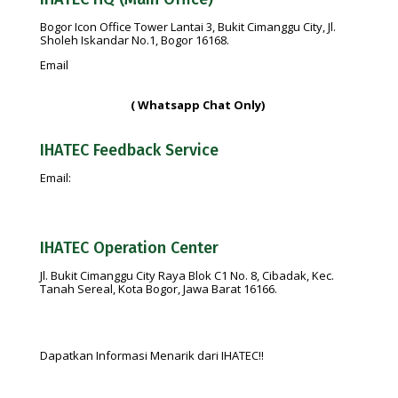
Bogor Icon Office Tower Lantai 3, Bukit Cimanggu City, Jl.
Sholeh Iskandar No.1, Bogor 16168.
Email
info@ihatec.com
No Telp:
+62 251-7597777 | +62 251-7599888 |
+6281188888583
( Whatsapp Chat Only)
IHATEC Feedback Service
Email:
feedback@ihatec.com
IHATEC Operation Center
Jl. Bukit Cimanggu City Raya Blok C1 No. 8, Cibadak, Kec.
Tanah Sereal, Kota Bogor, Jawa Barat 16166.
Dapatkan Informasi Menarik dari IHATEC!!