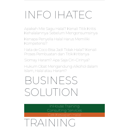
INFO IHATEC
Apakah Mie Sagu Halal? Kenali Titik Kritis
Kehalalannya Sebelum Mengonsumsinya
Kenapa Penyelia Halal Harus Memiliki
Kompetensi?
Nata de Coco Bisa Jadi Tidak Halal? Kenali
Proses Pembuatan dan Titik Kritisnya
Siomay Haram? Apa Saja Ciri-Cirinya?
Hukum Obat Mengandung Alkohol dalam
Islam, Halal atau Haram?
BUSINESS
SOLUTION
InHouse Training
Consulting Services
Cek Kesiapan Halal
TRAINING