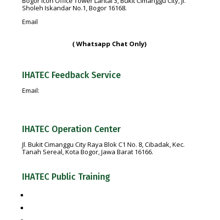
Bogor Icon Office Tower Lantai 3, Bukit Cimanggu City, Jl.
Sholeh Iskandar No.1, Bogor 16168.
Email
info@ihatec.com
No Telp:
+62 251-7597777 | +62 251-7599888 |
+6281188888583
( Whatsapp Chat Only)
IHATEC Feedback Service
Email:
feedback@ihatec.com
IHATEC Operation Center
Jl. Bukit Cimanggu City Raya Blok C1 No. 8, Cibadak, Kec.
Tanah Sereal, Kota Bogor, Jawa Barat 16166.
IHATEC Public Training
Pelatihan Penyelia Halal + Bundling Uji Kompetensi
Pelatihan Penyelia Halal