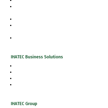
Pelatihan Penyelia Halal skala usaha UMK
Indonesia Halal Regulation & Competency of Halal
Management Team based on SJPH
Pelatihan Auditor Halal
Competency of Halal Auditor based on National Work
Competency & Implementation of SJPH
Pelatihan Juru Sembelih Halal
IHATEC Business Solutions
Inhouse Training
Jasa Konsultasi Halal
Jasa Konsultasi Keamanan Pangan & Mutu
Cek Kesiapan Sertifikasi Halal
IHATEC Group