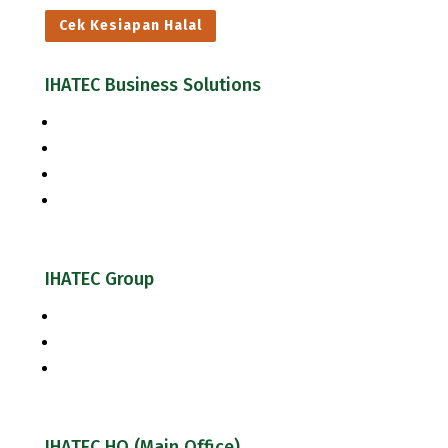
Cek Kesiapan Halal
IHATEC Business Solutions
Inhouse Training
Jasa Konsultasi Halal
Jasa Konsultasi Keamanan Pangan & Mutu
Cek Kesiapan Sertifikasi Halal
IHATEC Group
Halal Review Portal & Magazine
IHATEC Marketing Research
IHATEC Publisher
IHATEC HQ (Main Office)