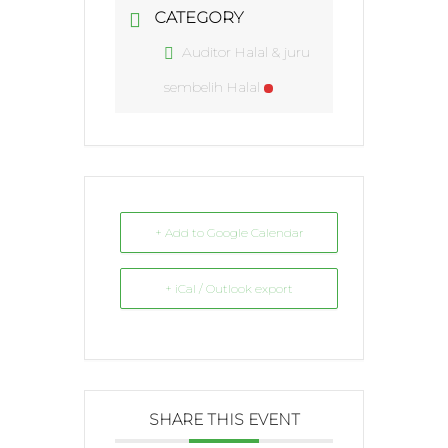
CATEGORY
Auditor Halal & juru
sembelih Halal
+ Add to Google Calendar
+ iCal / Outlook export
SHARE THIS EVENT