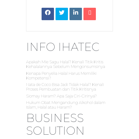
INFO IHATEC
Apakah Mie Sagu Halal? Kenali Titik Kritis
Kehalalannya Sebelum Mengonsumsinya
Kenapa Penyelia Halal Harus Memiliki
Kompetensi?
Nata de Coco Bisa Jadi Tidak Halal? Kenali
Proses Pembuatan dan Titik Kritisnya
Siomay Haram? Apa Saja Ciri-Cirinya?
Hukum Obat Mengandung Alkohol dalam
Islam, Halal atau Haram?
BUSINESS
SOLUTION