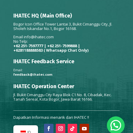
IHATEC HQ (Main Office)
Bogor Icon Office Tower Lantai 3, Bukit Cimanggu City, Jl.
Sholeh Iskandar No.1, Bogor 16168.
Email
info@ihatec.com
No Telp:
+62 251-7597777 | +62 251-7599888 |
+6281188888583
( Whatsapp Chat Only)
IHATEC Feedback Service
Email:
feedback@ihatec.com
IHATEC Operation Center
Jl. Bukit Cimanggu City Raya Blok C1 No. 8, Cibadak, Kec.
Tanah Sereal, Kota Bogor, Jawa Barat 16166.
Dapatkan Informasi menarik dari IHATEC !!
ID