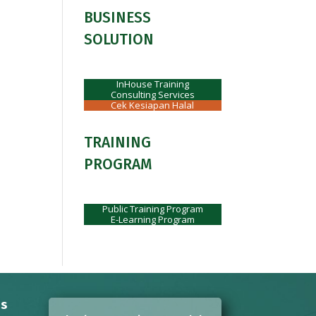
BUSINESS
SOLUTION
InHouse Training
Consulting Services
Cek Kesiapan Halal
TRAINING
PROGRAM
Public Training Program
E-Learning Program
ns