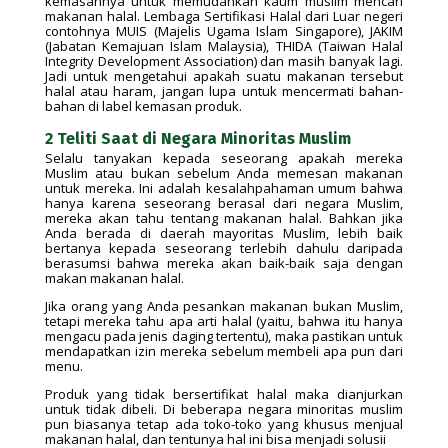
kemasannya untuk memudahkan kaum muslim mencari
makanan halal. Lembaga Sertifikasi Halal dari Luar negeri
contohnya MUIS (Majelis Ugama Islam Singapore), JAKIM
(Jabatan Kemajuan Islam Malaysia), THIDA (Taiwan Halal
Integrity Development Association) dan masih banyak lagi.
Jadi untuk mengetahui apakah suatu makanan tersebut
halal atau haram, jangan lupa untuk mencermati bahan-
bahan di label kemasan produk.
2 Teliti Saat di Negara Minoritas Muslim
Selalu tanyakan kepada seseorang apakah mereka
Muslim atau bukan sebelum Anda memesan makanan
untuk mereka. Ini adalah kesalahpahaman umum bahwa
hanya karena seseorang berasal dari negara Muslim,
mereka akan tahu tentang makanan halal. Bahkan jika
Anda berada di daerah mayoritas Muslim, lebih baik
bertanya kepada seseorang terlebih dahulu daripada
berasumsi bahwa mereka akan baik-baik saja dengan
makan makanan halal.
Jika orang yang Anda pesankan makanan bukan Muslim,
tetapi mereka tahu apa arti halal (yaitu, bahwa itu hanya
mengacu pada jenis daging tertentu), maka pastikan untuk
mendapatkan izin mereka sebelum membeli apa pun dari
menu.
Produk yang tidak bersertifikat halal maka dianjurkan
untuk tidak dibeli. Di beberapa negara minoritas muslim
pun biasanya tetap ada toko-toko yang khusus menjual
makanan halal, dan tentunya hal ini bisa menjadi solusii