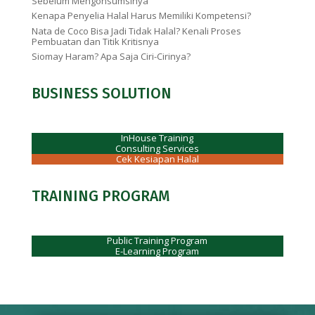
Sebelum Mengonsumsinya
Kenapa Penyelia Halal Harus Memiliki Kompetensi?
Nata de Coco Bisa Jadi Tidak Halal? Kenali Proses
Pembuatan dan Titik Kritisnya
Siomay Haram? Apa Saja Ciri-Cirinya?
BUSINESS SOLUTION
InHouse Training
Consulting Services
Cek Kesiapan Halal
TRAINING PROGRAM
Public Training Program
E-Learning Program