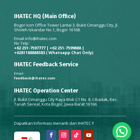
IHATEC HQ (Main Office)
Bogor Icon Office Tower Lantai 3, Bukit Cimanggu City, Jl.
Sholeh Iskandar No.1, Bogor 16168.
Email
info@ihatec.com
No Telp:
+62 251-7597777 | +62 251-7599888 |
+6281188888583
( Whatsapp Chat Only)
IHATEC Feedback Service
Email:
feedback@ihatec.com
IHATEC Operation Center
Jl. Bukit Cimanggu City Raya Blok C1 No. 8, Cibadak, Kec.
Tanah Sereal, Kota Bogor, Jawa Barat 16166.
Dapatkan Informasi menarik dari IHATEC !!
ID