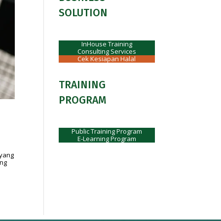
SOLUTION
InHouse Training
Consulting Services
Cek Kesiapan Halal
TRAINING
PROGRAM
Public Training Program
E-Learning Program
 yang
ang