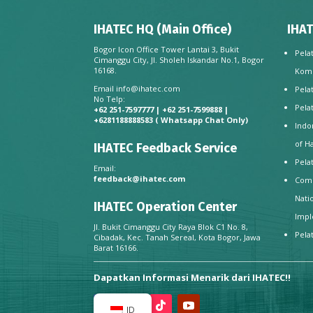
IHATEC HQ (Main Office)
IHAT
Bogor Icon Office Tower Lantai 3, Bukit
Pela
Cimanggu City, Jl. Sholeh Iskandar No.1, Bogor
16168.
Kom
Email
info@ihatec.com
Pela
No Telp:
Pela
+62 251-7597777 | +62 251-7599888 |
+6281188888583
( Whatsapp Chat Only)
Indo
of H
IHATEC Feedback Service
Pela
Email:
feedback@ihatec.com
Comp
Nati
IHATEC Operation Center
Impl
Jl. Bukit Cimanggu City Raya Blok C1 No. 8,
Pela
Cibadak, Kec. Tanah Sereal, Kota Bogor, Jawa
Barat 16166.
Dapatkan Informasi Menarik dari IHATEC!!
ID