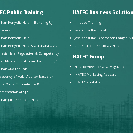
EC Public Training
IHATEC Business Solutio
tihan Penyelia Halal + Bundling Uji
Inhouse Training
petensi
Jasa Konsultasi Halal
tihan Penyelia Halal
Jasa Konsultasi Keamanan Pangan &
tihan Penyelia Halal skala usaha UMK
Cek Kesiapan Sertifikasi Halal
nesia Halal Regulation & Competency
IHATEC Group
alal Management Team based on SJPH
Halal Review Portal & Magazine
tihan Auditor Halal
IHATEC Marketing Research
etency of Halal Auditor based on
IHATEC Publisher
onal Work Competency &
ementation of SJPH
tihan Juru Sembelih Halal