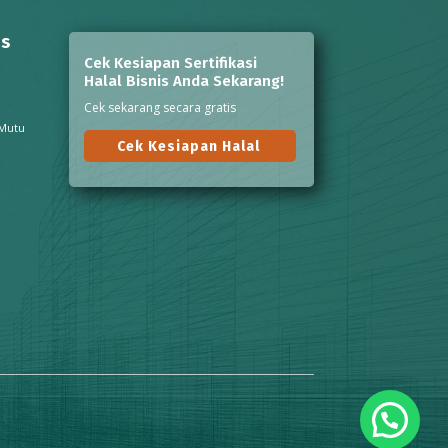
ns
Cek Kesiapan Sertifikasi
Halal Bisnis Anda Sekarang!
Cek sekarang secara gratis
 Mutu
Cek Kesiapan Halal