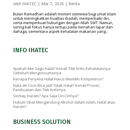
oleh
IHATEC
|
Mar 7, 2026
|
Berita
Bulan Ramadhan adalah momen istimewa bagi umat Islam
untuk meningkatkan kualitas ibadah, memperbaiki diri,
serta memperkuat hubungan dengan Allah SWT. Namun,
sering kali fokus hanya tertuju pada menahan lapar dan
dahaga, sementara aspek kehalalan makanan yang...
INFO IHATEC
Apakah Mie Sagu Halal? Kenali Titik Kritis Kehalalannya
Sebelum Mengonsumsinya
Kenapa Penyelia Halal Harus Memiliki Kompetensi?
Nata de Coco Bisa Jadi Tidak Halal? Kenali Proses
Pembuatan dan Titik Kritisnya
Siomay Haram? Apa Saja Ciri-Cirinya?
Hukum Obat Mengandung Alkohol dalam Islam, Halal atau
Haram?
BUSINESS SOLUTION