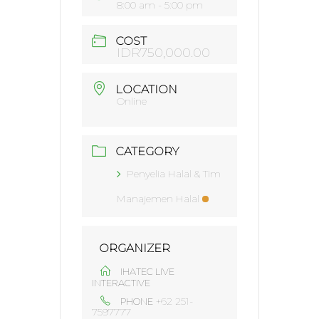
8:00 am - 5:00 pm
COST
IDR750,000.00
LOCATION
Online
CATEGORY
Penyelia Halal & Tim
Manajemen Halal
ORGANIZER
IHATEC LIVE
INTERACTIVE
+62 251-
PHONE
7597777