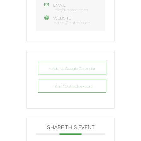
EMAIL
info@ihatec.com
WEBSITE
https://ihatec.com
+ Add to Google Calendar
+ iCal / Outlook export
SHARE THIS EVENT