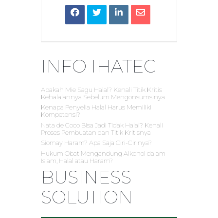
INFO IHATEC
Apakah Mie Sagu Halal? Kenali Titik Kritis
Kehalalannya Sebelum Mengonsumsinya
Kenapa Penyelia Halal Harus Memiliki
Kompetensi?
Nata de Coco Bisa Jadi Tidak Halal? Kenali
Proses Pembuatan dan Titik Kritisnya
Siomay Haram? Apa Saja Ciri-Cirinya?
Hukum Obat Mengandung Alkohol dalam
Islam, Halal atau Haram?
BUSINESS
SOLUTION