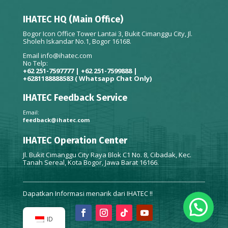
IHATEC HQ (Main Office)
Bogor Icon Office Tower Lantai 3, Bukit Cimanggu City, Jl.
Sholeh Iskandar No.1, Bogor 16168.
Email
info@ihatec.com
No Telp:
+62 251-7597777 | +62 251-7599888 |
+6281188888583
( Whatsapp Chat Only)
IHATEC Feedback Service
Email:
feedback@ihatec.com
IHATEC Operation Center
Jl. Bukit Cimanggu City Raya Blok C1 No. 8, Cibadak, Kec.
Tanah Sereal, Kota Bogor, Jawa Barat 16166.
Dapatkan Informasi menarik dari IHATEC !!
ID