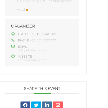
Penyelia Halal & Tim Manajemen
Halal
ORGANIZER
IHATEC LIVE INTERACTIVE
+62 251-7597777
PHONE
EMAIL
info@ihatec.com
WEBSITE
https://ihatec.com
SHARE THIS EVENT