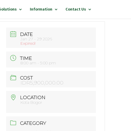
Solutions
Information
Contact Us
DATE
Jan 27 - 29 2026
Expired!
TIME
8:00 am - 5:00 pm
COST
IDR5,900,000.00
LOCATION
Kota Bogor
CATEGORY