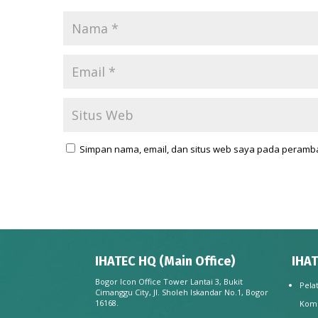
Simpan nama, email, dan situs web saya pada peramba
IHATEC HQ (Main Office)
IHAT
Bogor Icon Office Tower Lantai 3, Bukit
Pela
Cimanggu City, Jl. Sholeh Iskandar No.1, Bogor
16168.
Kom