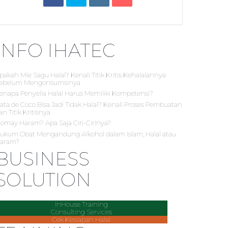
INFO IHATEC
pakah Mie Sagu Halal? Kenali Titik Kritis Kehalalannya
ebelum Mengonsumsinya
enapa Penyelia Halal Harus Memiliki Kompetensi?
ata de Coco Bisa Jadi Tidak Halal? Kenali Proses Pembuatan
an Titik Kritisnya
iomay Haram? Apa Saja Ciri-Cirinya?
ukum Obat Mengandung Alkohol dalam Islam, Halal atau
aram?
BUSINESS
SOLUTION
InHouse Training
Consulting Services
Cek Kesiapan Halal