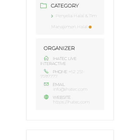
CATEGORY
Penyelia Halal & Tim
Manajemen Halal
ORGANIZER
IHATEC LIVE
INTERACTIVE
+62 251-
PHONE
7597777
EMAIL
info@ihatec.com
WEBSITE
https://ihatec.com