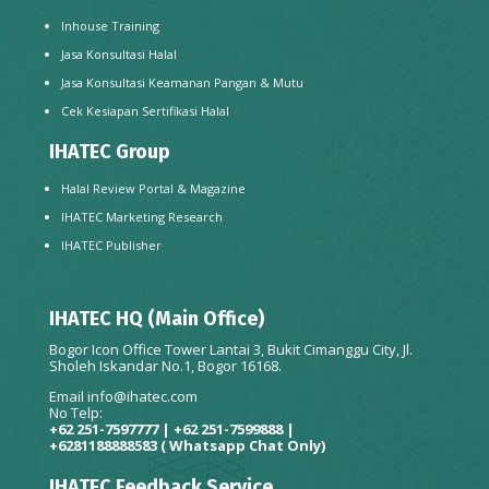
Inhouse Training
Jasa Konsultasi Halal
Jasa Konsultasi Keamanan Pangan & Mutu
Cek Kesiapan Sertifikasi Halal
IHATEC Group
Halal Review Portal & Magazine
IHATEC Marketing Research
IHATEC Publisher
IHATEC HQ (Main Office)
Bogor Icon Office Tower Lantai 3, Bukit Cimanggu City, Jl.
Sholeh Iskandar No.1, Bogor 16168.
Email
info@ihatec.com
No Telp:
+62 251-7597777 | +62 251-7599888 |
+6281188888583
( Whatsapp Chat Only)
IHATEC Feedback Service