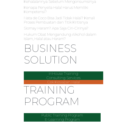
Kehalalannya Sebelum Mengonsumsinya
Kenapa Penyelia Halal Harus Memiliki
Kompetensi?
Nata de Coco Bisa Jadi Tidak Halal? Kenali
Proses Pembuatan dan Titik Kritisnya
Siomay Haram? Apa Saja Ciri-Cirinya?
Hukum Obat Mengandung Alkohol dalam
Islam, Halal atau Haram?
BUSINESS
SOLUTION
InHouse Training
Consulting Services
Cek Kesiapan Halal
TRAINING
PROGRAM
Public Training Program
E-Learning Program