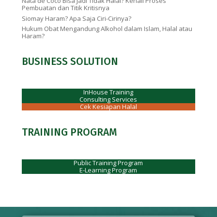
Nata de Coco Bisa Jadi Tidak Halal? Kenali Proses
Pembuatan dan Titik Kritisnya
Siomay Haram? Apa Saja Ciri-Cirinya?
Hukum Obat Mengandung Alkohol dalam Islam, Halal atau
Haram?
BUSINESS SOLUTION
InHouse Training
Consulting Services
Cek Kesiapan Halal
TRAINING PROGRAM
Public Training Program
E-Learning Program