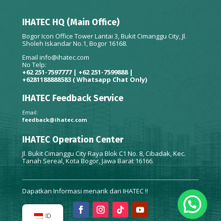
IHATEC HQ (Main Office)
Bogor Icon Office Tower Lantai 3, Bukit Cimanggu City, Jl.
Sholeh Iskandar No.1, Bogor 16168.
Email
info@ihatec.com
No Telp:
+62 251-7597777 | +62 251-7599888 |
+6281188888583
( Whatsapp Chat Only)
IHATEC Feedback Service
Email:
feedback@ihatec.com
IHATEC Operation Center
Jl. Bukit Cimanggu City Raya Blok C1 No. 8, Cibadak, Kec.
Tanah Sereal, Kota Bogor, Jawa Barat 16166.
Dapatkan Informasi menarik dari IHATEC !!
ID