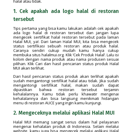
halal atau tidak.
1. Cek apakah ada logo halal di restoran
tersebut
Tips pertama yang bisa kamu lakukan adalah cek apakah
ada logo halal di restoran tersebut dan jangan lupa
mengecek sertifikat halal restoran tersebut pada laman
Halal MUI, ya!. Dari laman Halal MUI, kita bisa mengecek
status sertifikasi sebuah restoran atau produk halal.
Caranya sendiri cukup mudah kamu hanya cukup
membuka situs halalmui.org. Klik ‘Cek Produk Halal’. Lalu isi
kolom dengan nama produk atau nama produsen sesuai
pilihan. Klik Cari dan hasil pencarian status produk Halal
MUI akan terlihat.
Dari hasil pencarian status produk akan terlihat apakah
sudah mengantongi sertifikat halal atau tidak. Jika sudah
mengantongi sertifikat halal, makan sudah dapat
dipastikan bahwa restoran tersebut terjamin
kehalalannya. Kamu tidak perlu khawatir mengenai
kehalalannya dan bisa langsung menikmati hidangan
menu di restoran AUCE yang ingin kamu kunjungi.
2. Mengeceknya melalui aplikasi Halal MUI
Halal MUI memang sangat serius dalam hal pelayanan
mengenai kehalalan produk di Indonesia. Selain melalui
website, kamu juga bisa mengecek melalui aplikasi Halal