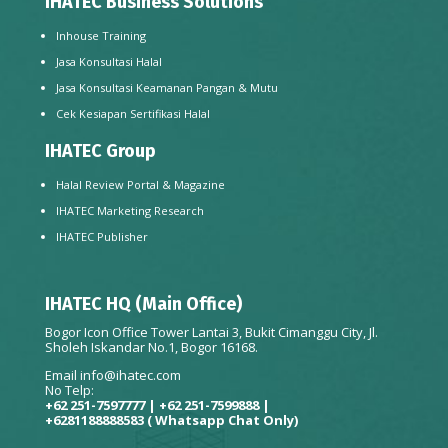
IHATEC Business Solutions
Inhouse Training
Jasa Konsultasi Halal
Jasa Konsultasi Keamanan Pangan & Mutu
Cek Kesiapan Sertifikasi Halal
IHATEC Group
Halal Review Portal & Magazine
IHATEC Marketing Research
IHATEC Publisher
IHATEC HQ (Main Office)
Bogor Icon Office Tower Lantai 3, Bukit Cimanggu City, Jl.
Sholeh Iskandar No.1, Bogor 16168.
Email
info@ihatec.com
No Telp:
+62 251-7597777 | +62 251-7599888 |
+6281188888583
( Whatsapp Chat Only)