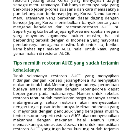
restoran Jepang atau Korea yang menyajikan daging
sebagai menu utamanya. Tak hanya menunya saja yang
berkonsep Jepang-Korea suasana dan cara memasaknya
pun kebanyakan berkonsep Jepang-Korea. Namu karena
menu utamanya yang berbahan dasar daging dengan
konsep Jepang-Korea menimbulkan banyak pertanyaan
mengenai kehalalan dari restoran-restoran AUCE ini.
Seperti yang kita ketahui Jepang-Korea merupakan negara
yang mayoritas agamanya bukan muslim, hal ini
berbanding terbalik dengan di Indonesia yang mayoritas
penduduknya beragama muslim. Nah untuk itu, berikut
kami bahas tips makan AUCE halal untuk kamu yang
gemar makan di restoran AUCE.
Tips memilih restoran AUCE yang sudah terjamin
kehalalanya
Tidak selamanya restoran AUCE yang menyajikan
hidangan dengan konsep Jepang-Korea itu menyajikan
makanan tidak halal. Memang dengan adanya perbedaan
budaya antara Indonesia dengan Jepang-Korea dapat
berpengaruh pada makanannya. Namun untuk sekelas
restoran tentu sudah memikirkan target pasarnya secara
matang-matang, setiap restoran akan menyesuaikan
dengan target pasar terbesarnya. Melihat Indonesia yang
di mayoritasi dengan penduduk yang beragama muslim,
tentu restoran seperti restoran AUCE akan menyesuaikan
makannya dengan makanan halal. Namun untuk
memastikannya, simak tips dibawah ini untuk memastikan
restoran AUCE yang ingin kamu kunjungi sudah terjamin