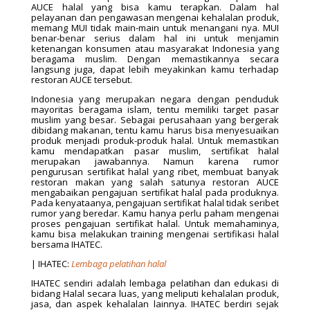
AUCE halal yang bisa kamu terapkan. Dalam hal
pelayanan dan pengawasan mengenai kehalalan produk,
memang MUI tidak main-main untuk menangani nya. MUI
benar-benar serius dalam hal ini untuk menjamin
ketenangan konsumen atau masyarakat Indonesia yang
beragama muslim. Dengan memastikannya secara
langsung juga, dapat lebih meyakinkan kamu terhadap
restoran AUCE tersebut.
Indonesia yang merupakan negara dengan penduduk
mayoritas beragama islam, tentu memiliki target pasar
muslim yang besar. Sebagai perusahaan yang bergerak
dibidang makanan, tentu kamu harus bisa menyesuaikan
produk menjadi produk-produk halal. Untuk memastikan
kamu mendapatkan pasar muslim, sertifikat halal
merupakan jawabannya. Namun karena rumor
pengurusan sertifikat halal yang ribet, membuat banyak
restoran makan yang salah satunya restoran AUCE
mengabaikan pengajuan sertifikat halal pada produknya.
Pada kenyataanya, pengajuan sertifikat halal tidak seribet
rumor yang beredar. Kamu hanya perlu paham mengenai
proses pengajuan sertifikat halal. Untuk memahaminya,
kamu bisa melakukan training mengenai sertifikasi halal
bersama IHATEC.
| IHATEC:
Lembaga pelatihan halal
IHATEC sendiri adalah lembaga pelatihan dan edukasi di
bidang Halal secara luas, yang meliputi kehalalan produk,
jasa, dan aspek kehalalan lainnya. IHATEC berdiri sejak