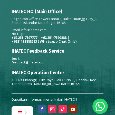
IHATEC HQ (Main Office)
Bogor Icon Office Tower Lantai 3, Bukit Cimanggu City, Jl.
Sholeh Iskandar No.1, Bogor 16168.
Email
info@ihatec.com
No Telp:
+62 251-7597777 | +62 251-7599888 |
+6281188888583
( Whatsapp Chat Only)
IHATEC Feedback Service
Email:
feedback@ihatec.com
IHATEC Operation Center
Jl. Bukit Cimanggu City Raya Blok C1 No. 8, Cibadak, Kec.
Tanah Sereal, Kota Bogor, Jawa Barat 16166.
Dapatkan Informasi menarik dari IHATEC !!
ID