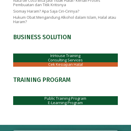
Nata de Coco Bisa Jadi Tidak Halal? Kenali Proses
Pembuatan dan Titik Kritisnya
Siomay Haram? Apa Saja Ciri-Cirinya?
Hukum Obat Mengandung Alkohol dalam Islam, Halal atau
Haram?
BUSINESS SOLUTION
InHouse Training
Consulting Services
Cek Kesiapan Halal
TRAINING PROGRAM
Public Training Program
E-Learning Program