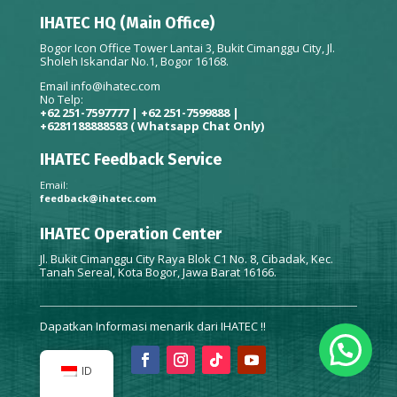
IHATEC HQ (Main Office)
Bogor Icon Office Tower Lantai 3, Bukit Cimanggu City, Jl.
Sholeh Iskandar No.1, Bogor 16168.
Email
info@ihatec.com
No Telp:
+62 251-7597777 | +62 251-7599888 |
+6281188888583
( Whatsapp Chat Only)
IHATEC Feedback Service
Email:
feedback@ihatec.com
IHATEC Operation Center
Jl. Bukit Cimanggu City Raya Blok C1 No. 8, Cibadak, Kec.
Tanah Sereal, Kota Bogor, Jawa Barat 16166.
Dapatkan Informasi menarik dari IHATEC !!
ID