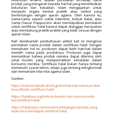
Ketentuan terakhir adalah penolakan terhadap nama
produk yang mengarah kepada hal-hal yang menimbulkan
kekufuran dan kebatilan. Islam mengajarkan untuk
menjauhi segala bentuk praktik atau simbol yang
bertentangan dengan ajaran agama. Oleh karena itu,
nama-nama seperti coklat Valentine, biskuit Natal, atau
Santa Clause Frappuccino akan mendapatkan penolakan
untuk sertifikasi halal karena dapat dianggap merayakan
atau mendukung praktik-praktik yang tidak sesuai dengan
ajaran Islam.
Nah demikianlah pembahasan artikel kali ini mengenai
penolakan nama produk dalam sertifikasi halal. Dengan
memahami hal ini, produsen dapat lebih hati-hati dalam
memilih nama pada produknya. Produsen juga dapat
memastikan bahwa produk mereka dapat diterima oleh
umat muslim yang memperhatikan kehalalan dalam
konsumsi mereka. Sertifikasi halal bukan hanya tentang
memenuhi syarat teknis, tetapi juga tentang menghormati
dan memahami nilai-nilai agama islam.
Sumber:
https://indonesiabaik.id/infografis/hati-hati-nama-produk-
bisa-ditolak-sertifikasi-halal
https://halalmui.org/kriteria-bentuk-dan-nama-produk-
bersertifikat-halal/
https://halalstyle.com/trend/read/kategori-produk-yang-
tidak-bisa-mendapat-sertifikat-halal