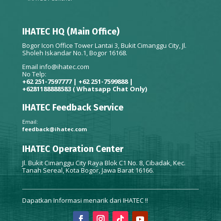
IHATEC HQ (Main Office)
Bogor Icon Office Tower Lantai 3, Bukit Cimanggu City, Jl.
Sholeh Iskandar No.1, Bogor 16168.
Email
info@ihatec.com
No Telp:
+62 251-7597777 | +62 251-7599888 |
+6281188888583
( Whatsapp Chat Only)
IHATEC Feedback Service
Email:
feedback@ihatec.com
IHATEC Operation Center
Jl. Bukit Cimanggu City Raya Blok C1 No. 8, Cibadak, Kec.
Tanah Sereal, Kota Bogor, Jawa Barat 16166.
Dapatkan Informasi menarik dari IHATEC !!