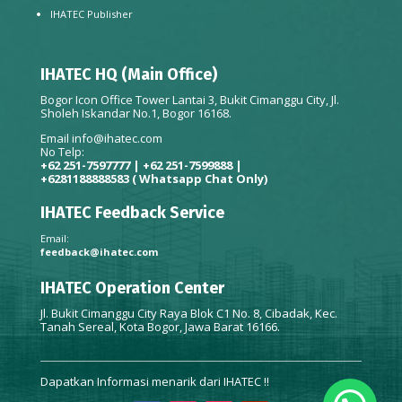
IHATEC Publisher
IHATEC HQ (Main Office)
Bogor Icon Office Tower Lantai 3, Bukit Cimanggu City, Jl.
Sholeh Iskandar No.1, Bogor 16168.
Email
info@ihatec.com
No Telp:
+62 251-7597777 | +62 251-7599888 |
+6281188888583
( Whatsapp Chat Only)
IHATEC Feedback Service
Email:
feedback@ihatec.com
IHATEC Operation Center
Jl. Bukit Cimanggu City Raya Blok C1 No. 8, Cibadak, Kec.
Tanah Sereal, Kota Bogor, Jawa Barat 16166.
Dapatkan Informasi menarik dari IHATEC !!