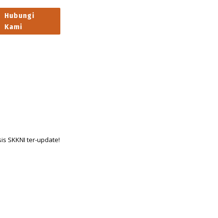
Hubungi
Kami
s SKKNI ter-update!