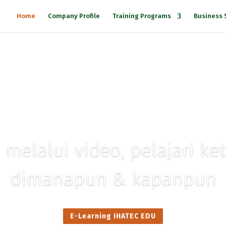
Home
Company Profile
Training Programs
Business 
 melalui video, pelajari k
dimanapun & kapanpun
E-Learning IHATEC EDU