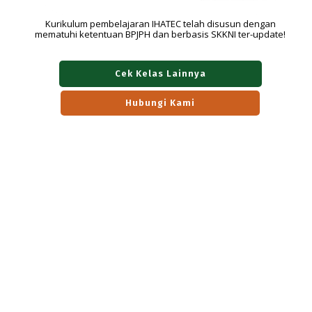
mematuhi ketentuan BPJPH dan berbasis SKKNI ter-update!
Cek Kelas Lainnya
Hubungi Kami
Pelatihan Penyelia Halal berbasis SKKNI &