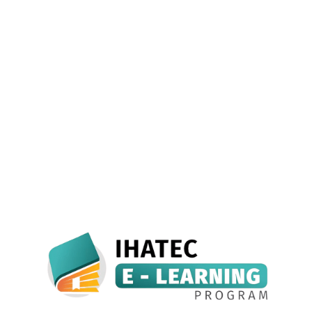
Halal Supervisor based on National Work
Competency Standard
August 26 – 27, 2026
$ 890