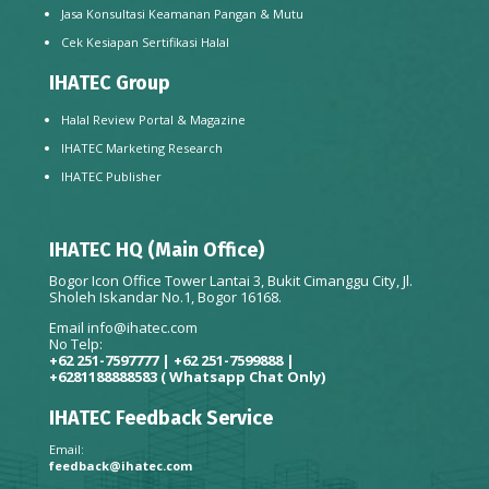
Jasa Konsultasi Keamanan Pangan & Mutu
Cek Kesiapan Sertifikasi Halal
IHATEC Group
Halal Review Portal & Magazine
IHATEC Marketing Research
IHATEC Publisher
IHATEC HQ (Main Office)
Bogor Icon Office Tower Lantai 3, Bukit Cimanggu City, Jl.
Sholeh Iskandar No.1, Bogor 16168.
Email
info@ihatec.com
No Telp:
+62 251-7597777 | +62 251-7599888 |
+6281188888583
( Whatsapp Chat Only)
IHATEC Feedback Service
Email:
feedback@ihatec.com