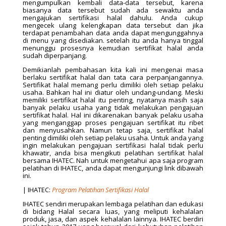
mengumpulkan kembali data-data tersebut, karena
biasanya data tersebut sudah ada sewaktu anda
mengajukan sertifikasi halal dahulu. Anda cukup
mengecek ulang kelengkapan data tersebut dan jika
terdapat penambahan data anda dapat mengunggahnya
di menu yang disediakan. setelah itu anda hanya tinggal
menunggu prosesnya kemudian sertifikat halal anda
sudah diperpanjang.
Demikianlah pembahasan kita kali ini mengenai masa
berlaku sertifikat halal dan tata cara perpanjangannya.
Sertifikat halal memang perlu dimiliki oleh setiap pelaku
usaha. Bahkan hal ini diatur oleh undang-undang. Meski
memiliki sertifikat halal itu penting, nyatanya masih saja
banyak pelaku usaha yang tidak melakukan pengajuan
sertifikat halal. Hal ini dikarenakan banyak pelaku usaha
yang menganggap proses pengajuan sertifikat itu ribet
dan menyusahkan. Namun tetap saja, sertifikat halal
penting dimiliki oleh setiap pelaku usaha. Untuk anda yang
ingin melakukan pengajuan sertifikasi halal tidak perlu
khawatir, anda bisa mengikuti pelatihan sertifikat halal
bersama IHATEC. Nah untuk mengetahui apa saja program
pelatihan di IHATEC, anda dapat mengunjungi link dibawah
ini.
| IHATEC:
Program Pelatihan Sertifikasi Halal
IHATEC sendiri merupakan lembaga pelatihan dan edukasi
di bidang Halal secara luas, yang meliputi kehalalan
produk, jasa, dan aspek kehalalan lainnya. IHATEC berdiri