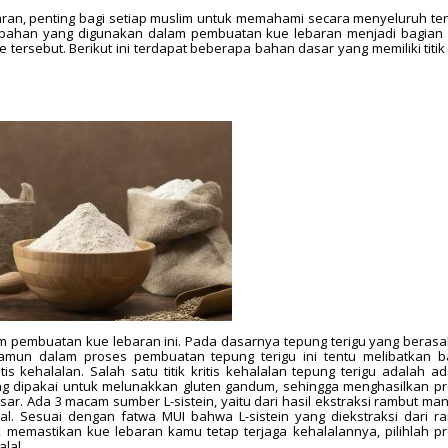
ran, penting bagi setiap muslim untuk memahami secara menyeluruh te
-bahan yang digunakan dalam pembuatan kue lebaran menjadi bagian
tersebut. Berikut ini terdapat beberapa bahan dasar yang memiliki titik k
m pembuatan kue lebaran ini. Pada dasarnya tepung terigu yang berasal
Namun dalam proses pembuatan tepung terigu ini tentu melibatkan 
s kehalalan. Salah satu titik kritis kehalalan tepung terigu adalah a
ing dipakai untuk melunakkan gluten gandum, sehingga menghasilkan p
ar. Ada 3 macam sumber L-sistein, yaitu dari hasil ekstraksi rambut man
ial. Sesuai dengan fatwa MUI bahwa L-sistein yang diekstraksi dari r
memastikan kue lebaran kamu tetap terjaga kehalalannya, pilihlah p
lal.