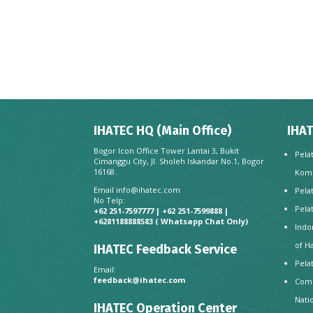
IHATEC HQ (Main Office)
IHAT
Bogor Icon Office Tower Lantai 3, Bukit
Pela
Cimanggu City, Jl. Sholeh Iskandar No.1, Bogor
16168.
Kom
Email
info@ihatec.com
Pela
No Telp:
Pela
+62 251-7597777 | +62 251-7599888 |
+6281188888583
( Whatsapp Chat Only)
Indo
of H
IHATEC Feedback Service
Pela
Email:
feedback@ihatec.com
Comp
Nati
IHATEC Operation Center