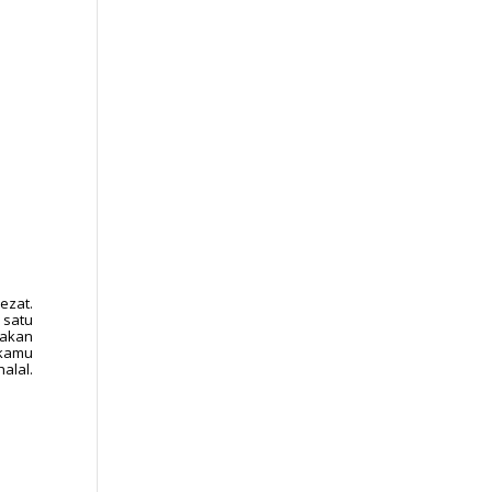
ezat.
 satu
nakan
 kamu
alal.