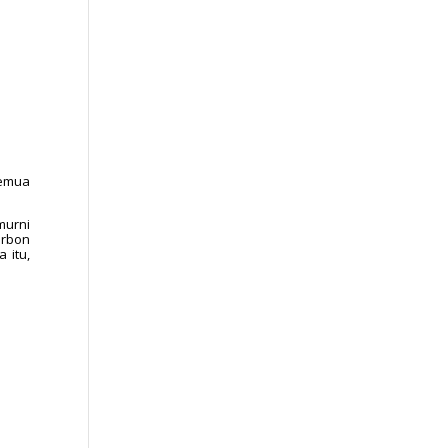
semua
murni
arbon
 itu,