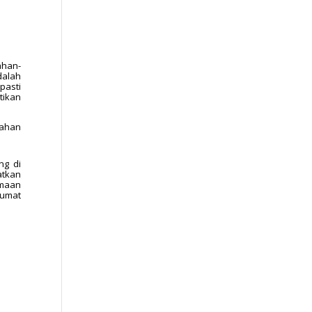
ahan-
dalah
pasti
tikan
bahan
ng di
atkan
amaan
 umat