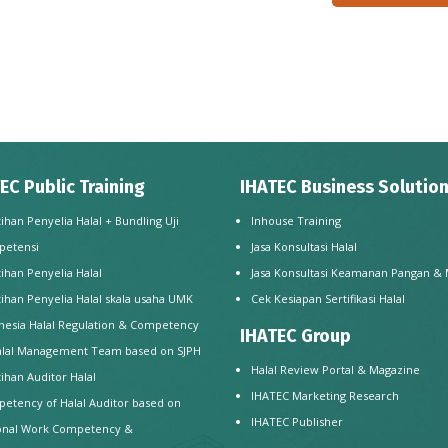
EC Public Training
IHATEC Business Solutio
tihan Penyelia Halal + Bundling Uji
Inhouse Training
petensi
Jasa Konsultasi Halal
tihan Penyelia Halal
Jasa Konsultasi Keamanan Pangan &
tihan Penyelia Halal skala usaha UMK
Cek Kesiapan Sertifikasi Halal
nesia Halal Regulation & Competency
IHATEC Group
alal Management Team based on SJPH
Halal Review Portal & Magazine
tihan Auditor Halal
IHATEC Marketing Research
etency of Halal Auditor based on
IHATEC Publisher
onal Work Competency &