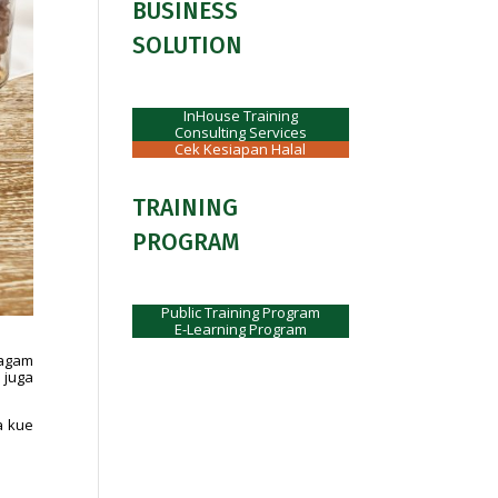
BUSINESS
SOLUTION
InHouse Training
Consulting Services
Cek Kesiapan Halal
TRAINING
PROGRAM
Public Training Program
E-Learning Program
ragam
 juga
a kue