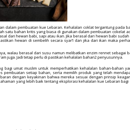
han dalam pembuatan kue Lebaran. Kehalalan coklat tergantung pada b
h satu bahan kritis yang biasa di gunakan dalam pembuatan cokelat a
asal dari hewan babi, sapi atau ikan. Jika berasal dari hewan babi sudah 
astikan hewan di sembelih secara syar’I dan jika dari ikan maka perha
nya, walau berasal dari susu namun melibatkan enzim rennet sebagai 
m juga. Jadi tetap perlu di pastikan kehalalan bahan2 penyusunnya.
ng bagi umat muslim untuk memperhatikan kehalalan bahan-bahan ya
s pembuatan setiap bahan, serta memilih produk yang telah mendap
an Lebaran dengan keyakinan bahwa mereka sesuai dengan prinsip keag
mahaman yang lebih baik tentang eksplorasi kehalalan kue Lebaran bagi