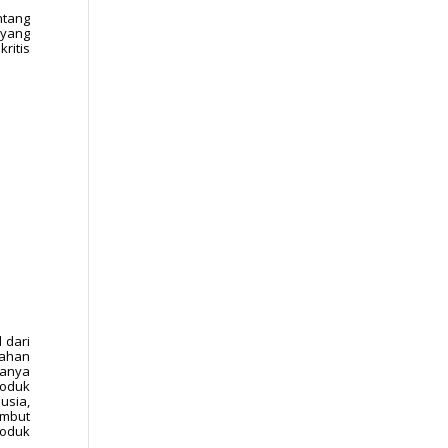
ntang
 yang
ritis
 dari
bahan
danya
roduk
usia,
ambut
roduk