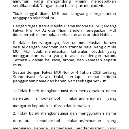
minuman yang mengandung khamr mendapatkan
sertifikat halal. Dengan cepat hal ini pun menjadi viral.
Tidak tinggal diam, MUI pun langsung mengeluarkan
tanggapan tekait hal ini.
Dengan tegas, Ketua Majelis Ulama Indonesia (MUI) Bidang
Fatwa, Prof KH Asrorun Niam Sholeh menegaskan, MUI
tidak pernah menetapkan kehalalan atas produk Nabidz.
Di dalam keterangannya, Asrorun menjelaskan bahwa
sesuai dengan pedoman dan standar halal yang dimiliki
MUI, MUI tidak menetapkan kehalalan produk yang
menggunakan nama yang terasosiasi dengan haram.
Termasuk dalam hal rasa, aroma, dan kemasan seperti
wine.
Sesuai dengan Fatwa MUI Nomor 4 Tahun 2023 tentang
Standarisasi Fatwa Halal, terdapat empat kriteria
penggunaan nama dan bahan, yaitu sebagai berikut:
Tidak boleh mengkonsumsi dan menggunakan nama
dan/atau simbol-simbol makanan/minuman yang
mengarah kepada kekufuran dan kebatilan
Tidak boleh mengkonsumsi dan menggunakan nama
dan/atau simbol-simbol makanan/minuman yang
mengarah kepada nama-nama benda/binatang yang