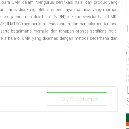
gan para UMK dalam mengurus sertifikasi halal dari produk yang
K pun harus didukung oleh sumber daya manusia yang mampu
tem jaminan produk halal (SJPH) melalui penyelia halal UMK.
UMK, IHATEC memberikan pengetahuan dan pengalaman tentang
erta bagaimana memulai dan tahapan proses sertifikasi halal
elia hala di UMK yang dikemas dengan metode sederhana dan
A
S
K
N
d
S
H
H
+ iCal / Outlook export