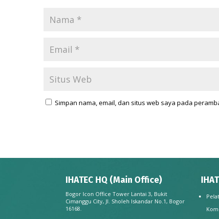
Simpan nama, email, dan situs web saya pada peramba
IHATEC HQ (Main Office)
IHAT
Bogor Icon Office Tower Lantai 3, Bukit
Pela
Cimanggu City, Jl. Sholeh Iskandar No.1, Bogor
16168.
Kom