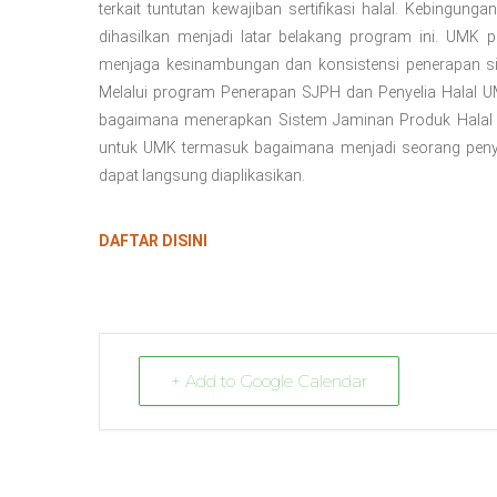
terkait tuntutan kewajiban sertifikasi halal. Kebingun
dihasilkan menjadi latar belakang program ini. UM
menjaga kesinambungan dan konsistensi penerapan sis
Melalui program Penerapan SJPH dan Penyelia Halal 
bagaimana menerapkan Sistem Jaminan Produk Halal s
untuk UMK termasuk bagaimana menjadi seorang peny
dapat langsung diaplikasikan.
DAFTAR DISINI
+ Add to Google Calendar