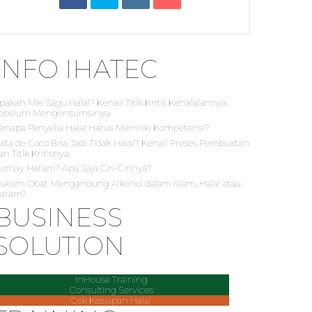
INFO IHATEC
pakah Mie Sagu Halal? Kenali Titik Kritis Kehalalannya
ebelum Mengonsumsinya
enapa Penyelia Halal Harus Memiliki Kompetensi?
ata de Coco Bisa Jadi Tidak Halal? Kenali Proses Pembuatan
an Titik Kritisnya
iomay Haram? Apa Saja Ciri-Cirinya?
ukum Obat Mengandung Alkohol dalam Islam, Halal atau
aram?
BUSINESS
SOLUTION
InHouse Training
Consulting Services
Cek Kesiapan Halal