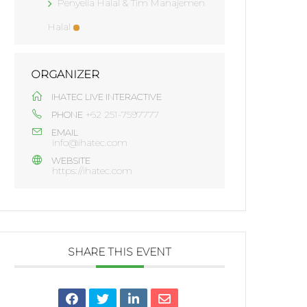
Penyelia Halal & Tim Manajemen
Halal
ORGANIZER
IHATEC LIVE INTERACTIVE
+62 251-7597777
PHONE
EMAIL
info@ihatec.com
WEBSITE
https://ihatec.com
SHARE THIS EVENT