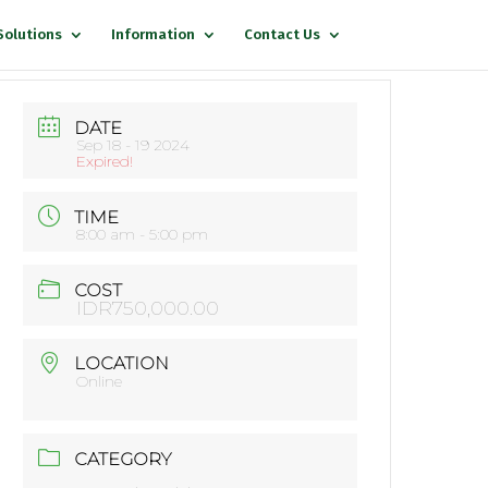
Solutions
Information
Contact Us
DATE
Sep 18 - 19 2024
Expired!
TIME
8:00 am - 5:00 pm
COST
IDR750,000.00
LOCATION
Online
CATEGORY