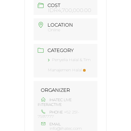
COST
IDR4,700,000.00
LOCATION
Online
CATEGORY
Penyelia Halal & Tim
Manajemen Halal
ORGANIZER
IHATEC LIVE
INTERACTIVE
+62 251-
PHONE
7597777
EMAIL
info@ihatec.com