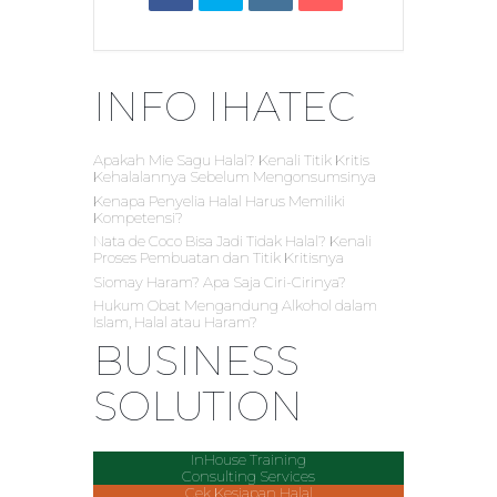
INFO IHATEC
Apakah Mie Sagu Halal? Kenali Titik Kritis
Kehalalannya Sebelum Mengonsumsinya
Kenapa Penyelia Halal Harus Memiliki
Kompetensi?
Nata de Coco Bisa Jadi Tidak Halal? Kenali
Proses Pembuatan dan Titik Kritisnya
Siomay Haram? Apa Saja Ciri-Cirinya?
Hukum Obat Mengandung Alkohol dalam
Islam, Halal atau Haram?
BUSINESS
SOLUTION
InHouse Training
Consulting Services
Cek Kesiapan Halal