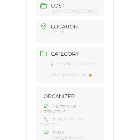
COST
IDR4,700,000.00
LOCATION
Online
CATEGORY
Penyelia Halal & Tim
Manajemen Halal
ORGANIZER
IHATEC LIVE
INTERACTIVE
+62 251-
PHONE
7597777
EMAIL
info@ihatec.com