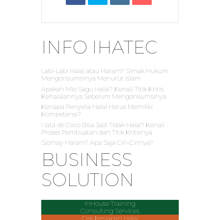
INFO IHATEC
Labi-Labi Halal atau Haram? Simak Hukum
Mengonsumsinya Menurut Islam
Apakah Mie Sagu Halal? Kenali Titik Kritis
Kehalalannya Sebelum Mengonsumsinya
Kenapa Penyelia Halal Harus Memiliki
Kompetensi?
Nata de Coco Bisa Jadi Tidak Halal? Kenali
Proses Pembuatan dan Titik Kritisnya
Siomay Haram? Apa Saja Ciri-Cirinya?
BUSINESS
SOLUTION
InHouse Training
Consulting Services
Cek Kesiapan Halal