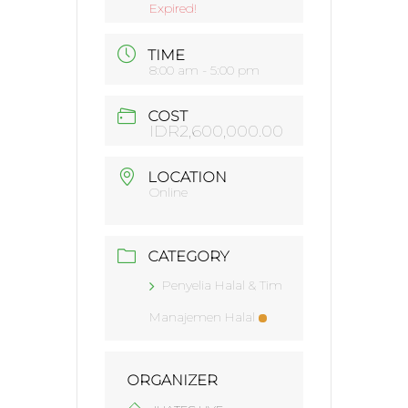
Expired!
TIME
8:00 am - 5:00 pm
COST
IDR2,600,000.00
LOCATION
Online
CATEGORY
Penyelia Halal & Tim
Manajemen Halal
ORGANIZER