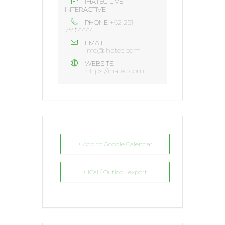
IHATEC LIVE
INTERACTIVE
+62 251-
PHONE
7597777
EMAIL
info@ihatec.com
WEBSITE
https://ihatec.com
+ Add to Google Calendar
+ iCal / Outlook export