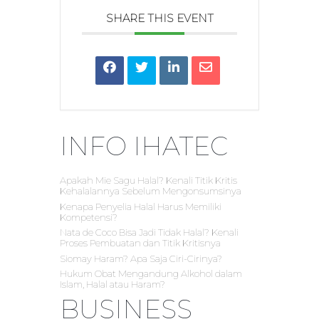
SHARE THIS EVENT
INFO IHATEC
Apakah Mie Sagu Halal? Kenali Titik Kritis
Kehalalannya Sebelum Mengonsumsinya
Kenapa Penyelia Halal Harus Memiliki
Kompetensi?
Nata de Coco Bisa Jadi Tidak Halal? Kenali
Proses Pembuatan dan Titik Kritisnya
Siomay Haram? Apa Saja Ciri-Cirinya?
Hukum Obat Mengandung Alkohol dalam
Islam, Halal atau Haram?
BUSINESS