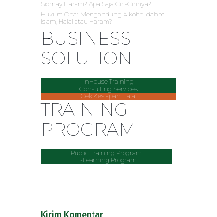
Siomay Haram? Apa Saja Ciri-Cirinya?
Hukum Obat Mengandung Alkohol dalam
Islam, Halal atau Haram?
BUSINESS
SOLUTION
InHouse Training
Consulting Services
Cek Kesiapan Halal
TRAINING
PROGRAM
Public Training Program
E-Learning Program
Kirim Komentar