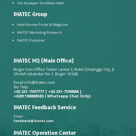
Cek Kesiapan Sertifikasi Halal
IHATEC Group
Halal Review Portal & Magazine
IHATEC Marketing Research
IHATEC Publisher
IHATEC HQ (Main Office)
Bogor Icon Office Tower Lantai 3, Bukit Cimanggu City, Jl.
Sholeh Iskandar No.1, Bogor 16168.
Email
info@ihatec.com
No Telp:
+62 251-7597777 | +62 251-7599888 |
+6281188888583
( Whatsapp Chat Only)
IHATEC Feedback Service
Email:
feedback@ihatec.com
IHATEC Operation Center