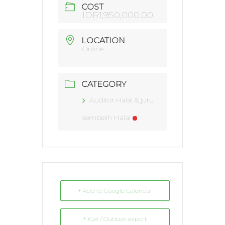
COST
IDR1,950,000.00
LOCATION
Online
CATEGORY
Auditor Halal & juru
sembelih Halal
+ Add to Google Calendar
+ iCal / Outlook export