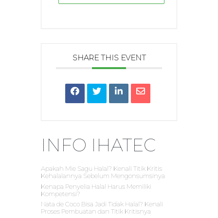
SHARE THIS EVENT
INFO IHATEC
Apakah Mie Sagu Halal? Kenali Titik Kritis
Kehalalannya Sebelum Mengonsumsinya
Kenapa Penyelia Halal Harus Memiliki
Kompetensi?
Nata de Coco Bisa Jadi Tidak Halal? Kenali
Proses Pembuatan dan Titik Kritisnya