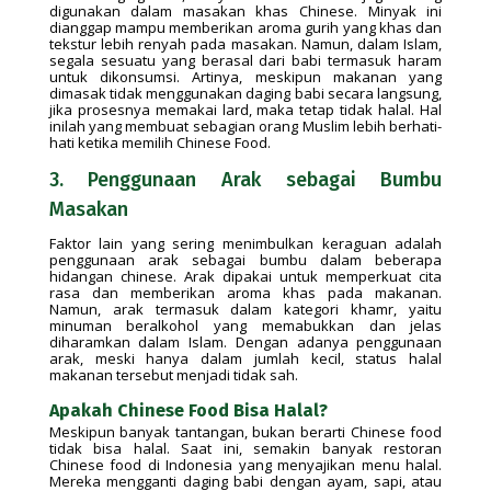
digunakan dalam masakan khas Chinese. Minyak ini
dianggap mampu memberikan aroma gurih yang khas dan
tekstur lebih renyah pada masakan. Namun, dalam Islam,
segala sesuatu yang berasal dari babi termasuk haram
untuk dikonsumsi. Artinya, meskipun makanan yang
dimasak tidak menggunakan daging babi secara langsung,
jika prosesnya memakai lard, maka tetap tidak halal. Hal
inilah yang membuat sebagian orang Muslim lebih berhati-
hati ketika memilih Chinese Food.
3. Penggunaan Arak sebagai Bumbu
Masakan
Faktor lain yang sering menimbulkan keraguan adalah
penggunaan arak sebagai bumbu dalam beberapa
hidangan chinese. Arak dipakai untuk memperkuat cita
rasa dan memberikan aroma khas pada makanan.
Namun, arak termasuk dalam kategori khamr, yaitu
minuman beralkohol yang memabukkan dan jelas
diharamkan dalam Islam. Dengan adanya penggunaan
arak, meski hanya dalam jumlah kecil, status halal
makanan tersebut menjadi tidak sah.
Apakah Chinese Food Bisa Halal?
Meskipun banyak tantangan, bukan berarti Chinese food
tidak bisa halal. Saat ini, semakin banyak restoran
Chinese food di Indonesia yang menyajikan menu halal.
Mereka mengganti daging babi dengan ayam, sapi, atau