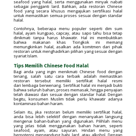
seafood yang halal, serta menggunakan minyak nabati
sebagai pengganti lard. Bahkan, ada restoran Chinese
food yang secara khusus mengajukan sertifikasi halal
untuk memastikan semua proses sesuai dengan standar
halal.
Contohnya, beberapa menu populer seperti dim sum
halal, ayam kungpao, capcay, atau sapo tahu bisa tetap
dinikmati tanpa harus khawatir. Hal ini membuktikan
bahwa makanan khas Tiongkok ini memang
memungkinkan halal, asalkan ada komitmen dari pihak
restoran untuk menghadirkan pilihan yang sesuai dengan
syariat Islam.
Tips Memilih Chinese Food Halal
Bagi anda yang ingin menikmati Chinese food dengan
tenang, salah satu cara terbaik adalah memastikan
restoran tersebut memiliki sertifikat halal resmi
dari lembaga berwenang. Sertifikat halal ini menjadi bukti
bahwa seluruh bahan, proses memasak, hingga penyajian
telah diawasi dan sesuai dengan standar halal. Dengan
begitu, konsumen Muslim tidak perlu khawatir adanya
kontaminasi bahan haram.
Selain itu, jika restoran belum memiliki sertifikat halal,
anda bisa lebih selektif dengan menanyakan langsung
mengenai bahan-bahan yang digunakan. Pilihlah menu
yang jelas tidak menggunakan bahan haram, seperti
seafood, ayam, atau sayuran. Hindari menu yang
berpotensi mengandung babi, lard, atau alkohol. Dengan