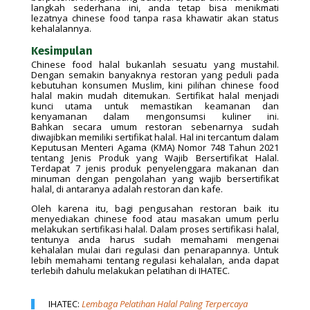
langkah sederhana ini, anda tetap bisa menikmati
lezatnya chinese food tanpa rasa khawatir akan status
kehalalannya.
Kesimpulan
Chinese food halal bukanlah sesuatu yang mustahil.
Dengan semakin banyaknya restoran yang peduli pada
kebutuhan konsumen Muslim, kini pilihan chinese food
halal makin mudah ditemukan. Sertifikat halal menjadi
kunci utama untuk memastikan keamanan dan
kenyamanan dalam mengonsumsi kuliner ini.
Bahkan secara umum restoran sebenarnya sudah
diwajibkan memiliki sertifikat halal. Hal ini tercantum dalam
Keputusan Menteri Agama (KMA) Nomor 748 Tahun 2021
tentang Jenis Produk yang Wajib Bersertifikat Halal.
Terdapat 7 jenis produk penyelenggara makanan dan
minuman dengan pengolahan yang wajib bersertifikat
halal, di antaranya adalah restoran dan kafe.
Oleh karena itu, bagi pengusahan restoran baik itu
menyediakan chinese food atau masakan umum perlu
melakukan sertifikasi halal. Dalam proses sertifikasi halal,
tentunya anda harus sudah memahami mengenai
kehalalan mulai dari regulasi dan penarapannya. Untuk
lebih memahami tentang regulasi kehalalan, anda dapat
terlebih dahulu melakukan pelatihan di IHATEC.
IHATEC:
Lembaga Pelatihan Halal Paling Terpercaya