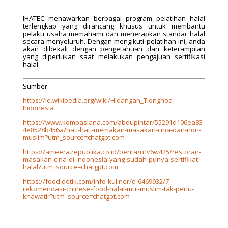
IHATEC menawarkan berbagai program pelatihan halal
terlengkap yang dirancang khusus untuk membantu
pelaku usaha memahami dan menerapkan standar halal
secara menyeluruh. Dengan mengikuti pelatihan ini, anda
akan dibekali dengan pengetahuan dan keterampilan
yang diperlukan saat melakukan pengajuan sertifikasi
halal.
Sumber:
https://id.wikipedia.org/wiki/Hidangan_Tionghoa-
Indonesia
https://www.kompasiana.com/abdupintar/55291d106ea83
4e8528b456a/hati-hati-memakan-masakan-cina-dan-non-
muslim?utm_source=chatgpt.com
https://ameera.republika.co.id/berita/rrlv6w425/restoran-
masakan-cina-di-indonesia-yang-sudah-punya-sertifikat-
halal?utm_source=chatgpt.com
https://food.detik.com/info-kuliner/d-6469932/7-
rekomendasi-chinese-food-halal-mui-muslim-tak-perlu-
khawatir?utm_source=chatgpt.com