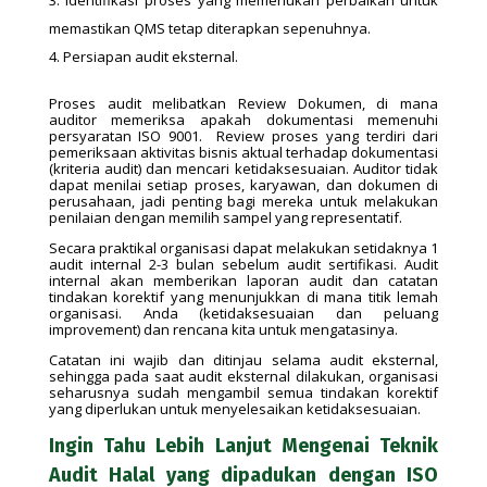
Identifikasi proses yang memerlukan perbaikan untuk
memastikan QMS tetap diterapkan sepenuhnya.
Persiapan audit eksternal.
Proses audit melibatkan Review Dokumen, di mana
auditor memeriksa apakah dokumentasi memenuhi
persyaratan ISO 9001. Review proses yang terdiri dari
pemeriksaan aktivitas bisnis aktual terhadap dokumentasi
(kriteria audit) dan mencari ketidaksesuaian. Auditor tidak
dapat menilai setiap proses, karyawan, dan dokumen di
perusahaan, jadi penting bagi mereka untuk melakukan
penilaian dengan memilih sampel yang representatif.
Secara praktikal organisasi dapat melakukan setidaknya 1
audit internal 2-3 bulan sebelum audit sertifikasi. Audit
internal akan memberikan laporan audit dan catatan
tindakan korektif yang menunjukkan di mana titik lemah
organisasi. Anda (ketidaksesuaian dan peluang
improvement) dan rencana kita untuk mengatasinya.
Catatan ini wajib dan ditinjau selama audit eksternal,
sehingga pada saat audit eksternal dilakukan, organisasi
seharusnya sudah mengambil semua tindakan korektif
yang diperlukan untuk menyelesaikan ketidaksesuaian.
Ingin Tahu Lebih Lanjut Mengenai Teknik
Audit Halal yang dipadukan dengan ISO