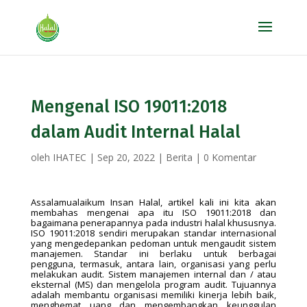
Mengenal ISO 19011:2018
dalam Audit Internal Halal
oleh
IHATEC
|
Sep 20, 2022
|
Berita
|
0 Komentar
Assalamualaikum Insan Halal, artikel kali ini kita akan
membahas mengenai apa itu ISO 19011:2018 dan
bagaimana penerapannya pada industri halal khususnya.
ISO 19011:2018 sendiri merupakan standar internasional
yang mengedepankan pedoman untuk mengaudit sistem
manajemen. Standar ini berlaku untuk berbagai
pengguna, termasuk, antara lain, organisasi yang perlu
melakukan audit. Sistem manajemen internal dan / atau
eksternal (MS) dan mengelola program audit. Tujuannya
adalah membantu organisasi memiliki kinerja lebih baik,
menghemat uang dan mengembangkan keunggulan